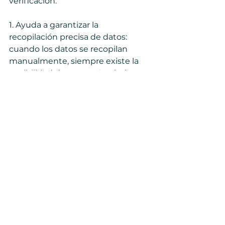
verificación:
1. Ayuda a garantizar la 
recopilación precisa de datos: 
cuando los datos se recopilan 
manualmente, siempre existe la 
posibilidad de errores. Las hojas 
de verificación pueden ayudar a 
reducir los errores al 
proporcionar un formato 
estándar para la recopilación de 
datos.
2. Facilita el análisis de datos: las 
hojas de verificación pueden 
facilitar la detección de 
tendencias y patrones en los 
datos. Esto puede ser útil para 
identificar mejoras en los 